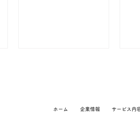
ホーム
企業情報
サービス内
腎臓に特化した検査サービス
江東
を導入しませんか？提携いた
社検
だける医療機関を募集中。
す