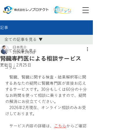
記事
全ての記事を見る
臼井亮介
全ての記事を見る
2024年3月1日
腎臓専門医による相談サービス
お知らせ
更新日：
2月25日
コラム
　腎臓、腎臓に関する検査・結果解釈等に関
するあなたの疑問に腎臓専門医が直接お応え
するサービスです。30分もしくは60分の十分
なお時間を使って相談に乗りますので、疑問
の解消にお役立てください。
　2026年2月現在、オンライン相談のみお受
けしております。
　サービス内容の詳細は、
こちら
からご確認